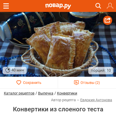
40 мин
10
/
/
Каталог рецептов
Выпечка
Конвертики
Евдокия Антонова
Конвертики из слоеного теста