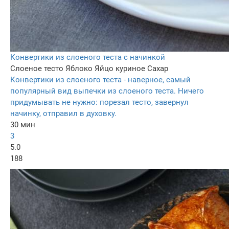
Конвертики из слоеного теста с начинкой
Слоеное тесто
Яблоко
Яйцо куриное
Сахар
Конвертики из слоеного теста - наверное, самый
популярный вид выпечки из слоеного теста. Ничего
придумывать не нужно: порезал тесто, завернул
начинку, отправил в духовку.
30 мин
3
5.0
188