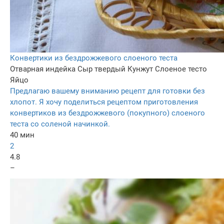
Конвертики из бездрожжевого слоеного теста
Отварная индейка
Сыр твердый
Кунжут
Слоеное тесто
Яйцо
Предлагаю вашему вниманию рецепт для готовки без
хлопот. Я хочу поделиться рецептом приготовления
конвертиков из бездрожжевого (покупного) слоеного
теста со соленой начинкой.
40 мин
2
4.8
–