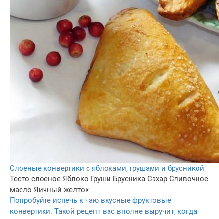
Слоеные конвертики с яблоками, грушами и брусникой
Тесто слоеное
Яблоко
Груши
Брусника
Сахар
Сливочное
масло
Яичный желток
Попробуйте испечь к чаю вкусные фруктовые
конвертики. Такой рецепт вас вполне выручит, когда