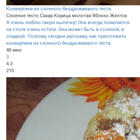
Конвертики из слоеного бездрожжевого теста
Слоеное тесто
Сахар
Корица молотая
Яблоко
Желток
Я очень люблю такую выпечку! Она всегда появляется
на столе очень кстати. Она может быть и соленой, и
сладкой. Поэтому сегодня расскажу, как приготовить
конвертики из слоеного бездрожжевого теста.
40 мин
3
4.3
210