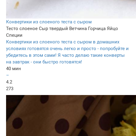
Конвертики из слоеного теста с сыром
Тесто слоеное
Сыр твердый
Ветчина
Горчица
Яйцо
Специи
Конвертики из слоеного теста с сыром в домашних
условиях готовятся очень легко и просто - попробуйте и
убедитесь в этом сами! Я часто делаю такие конверты
на завтрак - они быстро готовятся!
40 мин
–
4.2
273