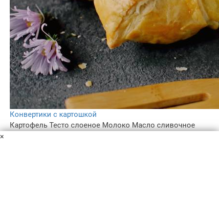
Конвертики с картошкой
Картофель
Тесто слоеное
Молоко
Масло сливочное
Яйцо
Соль
×
Простой в приготовлении рецепт вкусной и сытной
домашней выпечки. Подойдет для завтрака, пикника
или для перекуса в течение дня.
45 мин
3
5.0
–