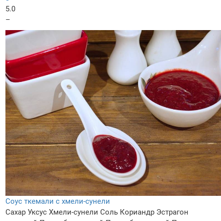
5.0
–
Соус ткемали с хмели-сунели
Сахар
Уксус
Хмели-сунели
Соль
Кориандр
Эстрагон