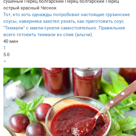
сушеный
Перец болгарский
Перец болгарский
Перец
острый красный
Чеснок
Тот, кто хоть однажды попробовал настоящие грузинские
соусы, наверняка захотел узнать, как приготовить соус
"Ткемали" с хмели-сунели самостоятельно. Правильнее
всего готовить ткемали из слив (алычи).
40 мин
1
5.0
–