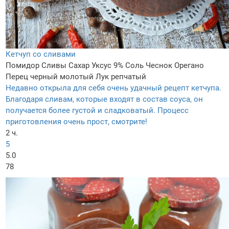
Кетчуп со сливами
Помидор
Сливы
Сахар
Уксус 9%
Соль
Чеснок
Орегано
Перец черный молотый
Лук репчатый
Недавно открыла для себя очень удачный рецепт кетчупа.
Благодаря сливам, которые входят в состав соуса, он
получается более густой и сладковатый. Процесс
приготовления очень прост, смотрите!
2 ч.
5
5.0
78