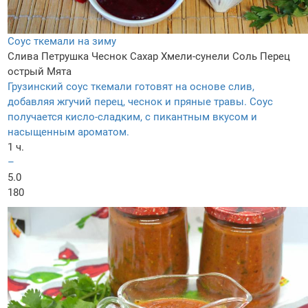
Соус ткемали на зиму
Слива
Петрушка
Чеснок
Сахар
Хмели-сунели
Соль
Перец
острый
Мята
Грузинский соус ткемали готовят на основе слив,
добавляя жгучий перец, чеснок и пряные травы. Соус
получается кисло-сладким, с пикантным вкусом и
насыщенным ароматом.
1 ч.
–
5.0
180