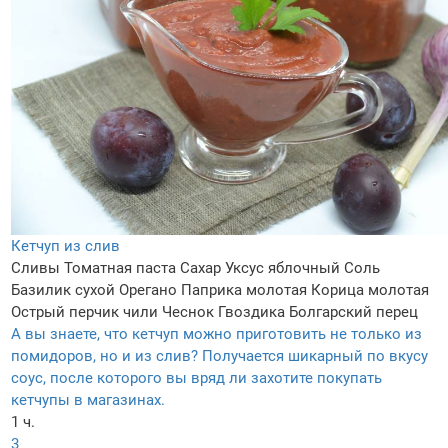
Кетчуп из слив
Сливы
Томатная паста
Сахар
Уксус яблочный
Соль
Базилик сухой
Орегано
Паприка молотая
Корица молотая
Острый перчик чили
Чеснок
Гвоздика
Болгарский перец
А вы знаете, что кетчуп можно приготовить не только из
помидоров, но и из слив? Получается шикарный по вкусу
соус, после которого вы вряд ли захотите покупать
кетчупы в магазинах.
1 ч.
3