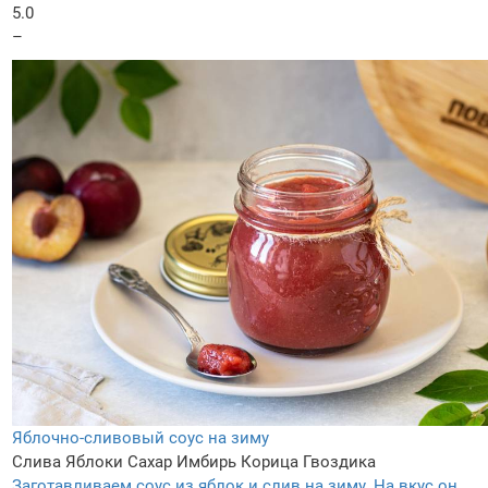
5.0
–
Яблочно-сливовый соус на зиму
Слива
Яблоки
Сахар
Имбирь
Корица
Гвоздика
Заготавливаем соус из яблок и слив на зиму. На вкус он