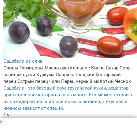
Сацебели из слив
Сливы
Помидоры
Масло растительное
Кинза
Сахар
Соль
Базилик сухой
Куркума
Паприка
Сладкий болгарский
перец
Острый перец чили
Перец черный молотый
Чеснок
Сацебели - это базовый соус грузинской кухни, рецептов
приготовления которого очень много. Его можно готовить
из помидоров, из слив или из их сочетания, а вкусовые
нюансы зависят от специй.
1 ч.
×
–
5.0
–