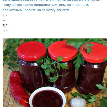
получается кисло-сладковатым, немного пряным,
ароматным. Берите на заметку рецепт!
1 ч.
–
5.0
395