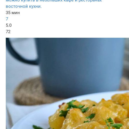
восточной кухни.
35 мин
7
5.0
72