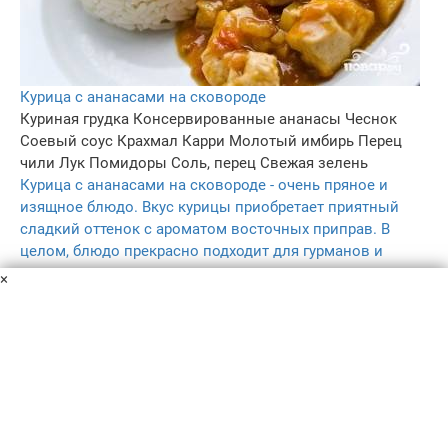
Курица с ананасами на сковороде
Куриная грудка
Консервированные ананасы
Чеснок
Соевый соус
Крахмал
Карри
Молотый имбирь
Перец
чили
Лук
Помидоры
Соль, перец
Свежая зелень
Курица с ананасами на сковороде - очень пряное и
изящное блюдо. Вкус курицы приобретает приятный
сладкий оттенок с ароматом восточных приправ. В
целом, блюдо прекрасно подходит для гурманов и
эстетов.
×
40 мин
7
5.0
–