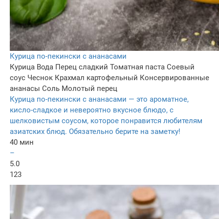
Курица по-пекински с ананасами
Курица
Вода
Перец сладкий
Томатная паста
Соевый
соус
Чеснок
Крахмал картофельный
Консервированные
ананасы
Соль
Молотый перец
Курица по-пекински с ананасами — это ароматное,
кисло-сладкое и невероятно вкусное блюдо, с
шелковистым соусом, которое понравится любителям
азиатских блюд. Обязательно берите на заметку!
40 мин
–
5.0
123