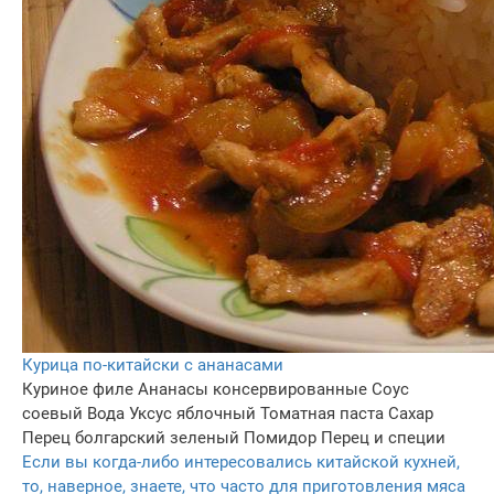
Курица по-китайски с ананасами
Куриное филе
Ананасы консервированные
Соус
соевый
Вода
Уксус яблочный
Томатная паста
Сахар
Перец болгарский зеленый
Помидор
Перец и специи
Если вы когда-либо интересовались китайской кухней,
то, наверное, знаете, что часто для приготовления мяса