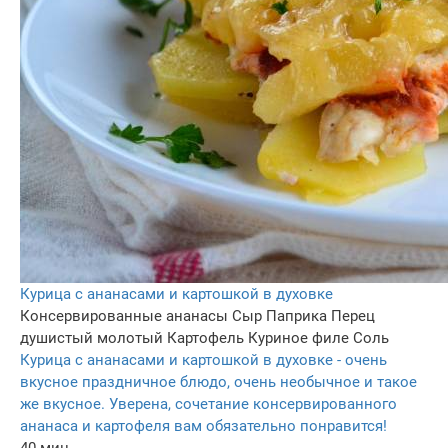
Курица с ананасами и картошкой в духовке
Консервированные ананасы
Сыр
Паприка
Перец
душистый молотый
Картофель
Куриное филе
Соль
Курица с ананасами и картошкой в духовке - очень
вкусное праздничное блюдо, очень необычное и такое
же вкусное. Уверена, сочетание консервированного
ананаса и картофеля вам обязательно понравится!
40 мин