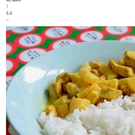
1
5.0
–