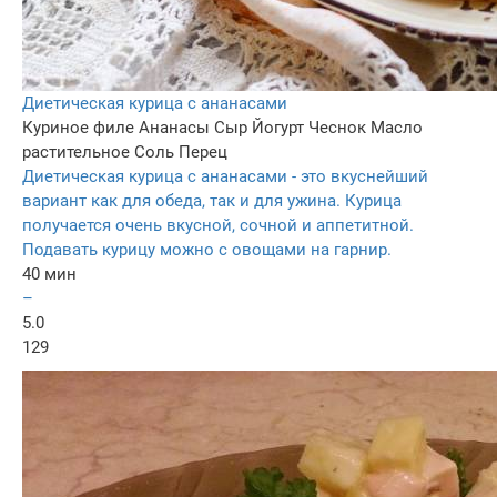
Диетическая курица с ананасами
Куриное филе
Ананасы
Сыр
Йогурт
Чеснок
Масло
растительное
Соль
Перец
Диетическая курица с ананасами - это вкуснейший
вариант как для обеда, так и для ужина. Курица
получается очень вкусной, сочной и аппетитной.
Подавать курицу можно с овощами на гарнир.
40 мин
–
5.0
129