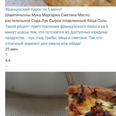
Французский пирог за 5 минут
Шампиньоны
Мука
Маргарин
Сметана
Масло
растительное
Сода
Лук
Сырок плавленный
Яйца
Соль
Такой рецепт приготовления французского пирога за 5
минут хорош тем, что готовится из доступных каждому
продуктов, - лук, сыр, грибы, яйца и сметана. Так что
отличный вариант для ужина или обеда!
25 мин
1
4.4
–