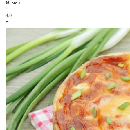
50 мин
–
4.0
–