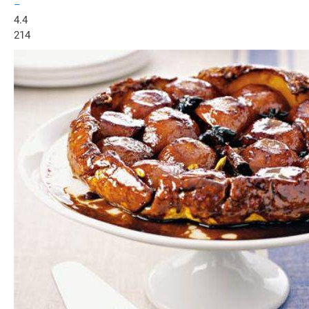
–
4.4
214