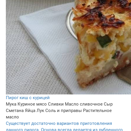
Пирог киш с курицей
Мука
Куриное мясо
Сливки
Масло сливочное
Сыр
Сметана
Яйца
Лук
Соль и приправы
Растительное
масло
Существует достаточно вариантов приготовления
данного пирога. Основа всегда делается из рубленного