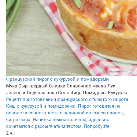
Французский пирог с кукурузой и помидорами
Мука
Сыр твердый
Сливки
Сливочное масло
Лук
зеленый
Ледяная вода
Соль
Яйцо
Помидоры
Кукуруза
Рецепт приготовления французского открытого пирога
Киш с кукурузой и помидорами. Пирог готовится на
основе песочного теста с заливкой из смеси сливок,
яиц и сыра. Начинка нежная, сочная, идеально
сочетается с рассыпчатым тестом. Попробуйте!
2 ч.