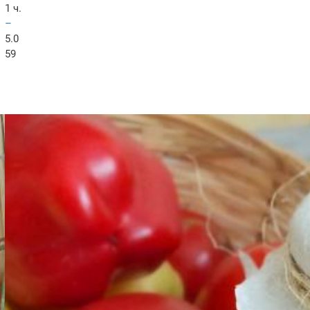
1 ч.
–
5.0
59