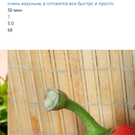
очень вкусным, а готовится все быстро и просто.
50 мин
1
5.0
68