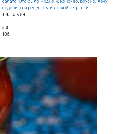
салата. Это было модно и, конечно, вкусно. Хочу
поделиться рецептом из такой тетрадки.
1 ч. 10 мин
–
5.0
106