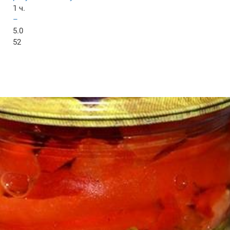
1 ч.
–
5.0
52