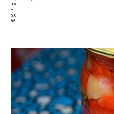
3 ч.
–
5.0
86