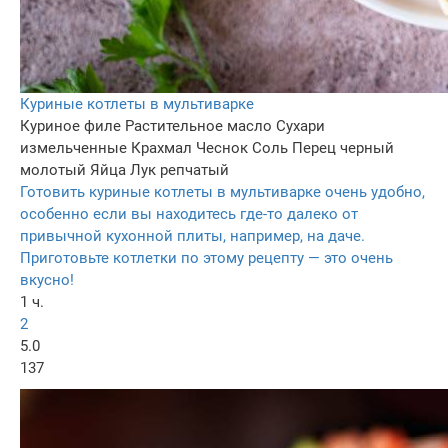
Куриные котлеты в мультиварке
Куриное филе
Растительное масло
Сухари
измельченные
Крахмал
Чеснок
Соль
Перец черный
молотый
Яйца
Лук репчатый
Готовить куриные котлеты в мультиварке очень удобно,
особенно если вы находитесь где-то далеко от
привычной кухонной плиты, например, на даче.
Приготовьте котлетки по этому рецепту — это очень
вкусно!
1 ч.
2
5.0
137