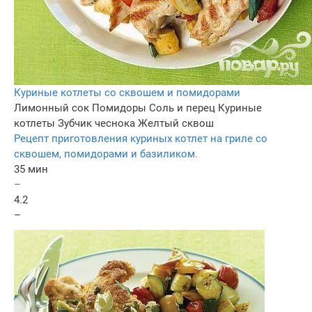
Куриные котлеты со сквошем и помидорами
Лимонный сок
Помидоры
Соль и перец
Куриные
котлеты
Зубчик чеснока
Желтый сквош
Рецепт приготовления куриных котлет на гриле со
сквошем, помидорами и базиликом.
35 мин
–
4.2
–