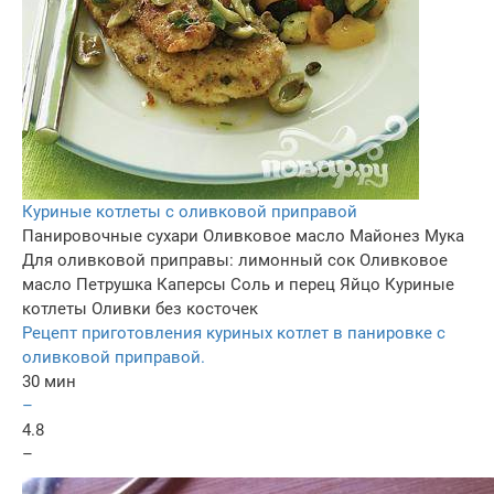
Куриные котлеты с оливковой приправой
Панировочные сухари
Оливковое масло
Майонез
Мука
Для оливковой приправы: лимонный сок
Оливковое
масло
Петрушка
Каперсы
Соль и перец
Яйцо
Куриные
котлеты
Оливки без косточек
Рецепт приготовления куриных котлет в панировке с
оливковой приправой.
30 мин
–
4.8
–