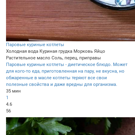
Паровые куриные котлеты
Холодная вода
Куриная грудка
Морковь
Яйцо
Растительное масло
Соль, перец, приправы
Паровые куриные котлеты - диетическое блюдо. Может
для кого-то еда, приготовленная на пару, не вкусна, но
обжаренные в масле котлеты теряют все свои
полезные свойства и даже вредны для организма.
35 мин
1
4.6
56