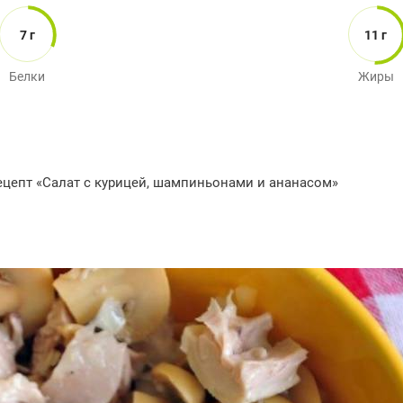
7 г
11 г
Белки
Жиры