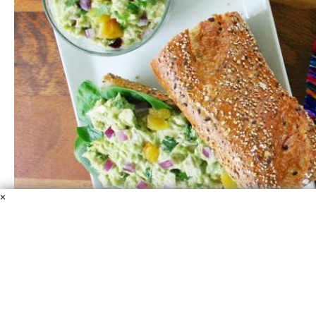
×
Cалат с ананасом, и курицей, и орехами
Курица
Сметана
Ананас консервированный
Лук