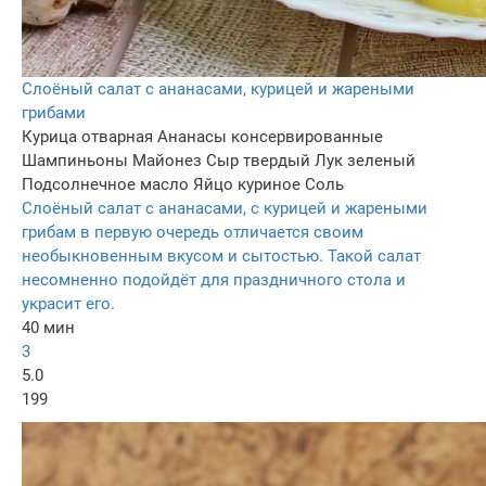
Слоёный салат с ананасами, курицей и жареными
грибами
Курица отварная
Ананасы консервированные
Шампиньоны
Майонез
Сыр твердый
Лук зеленый
Подсолнечное масло
Яйцо куриное
Соль
Слоёный салат с ананасами, с курицей и жареными
грибам в первую очередь отличается своим
необыкновенным вкусом и сытостью. Такой салат
несомненно подойдёт для праздничного стола и
украсит его.
40 мин
3
5.0
199