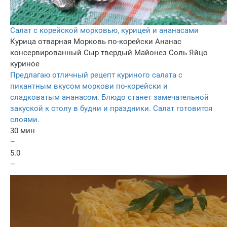
Салат с корейской морковью, курицей и ананасами
Курица отварная
Морковь по-корейски
Ананас
консервированный
Сыр твердый
Майонез
Соль
Яйцо
куриное
Предлагаю отличный рецепт куриного салата с
пикантным вкусом моркови по-корейски и
сладковатым ананасом. Блюдо станет замечательной
закуской к столу в будни и праздники. Салат готовится
слоями.
30 мин
–
5.0
–