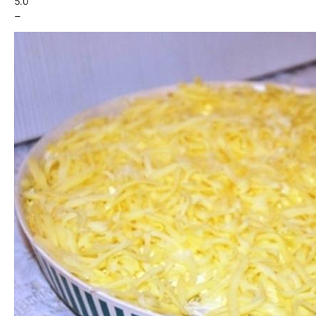
5.0
–