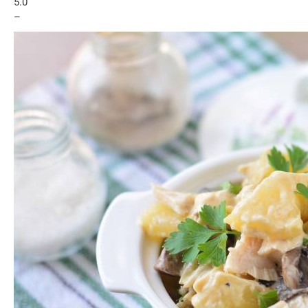
5.0
–