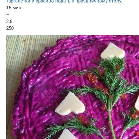
тарталетки и красиво подать к праздничному столу.
15 мин
–
3.8
250