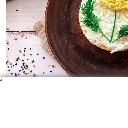
×
Салат "Одуванчик" с сыром
Кукуруза
Сыр
Укроп
Майонез
Яйцо куриное
Соль
Салат "Одуванчик" с сыром — это вкусный, нежный и
сытный салат, который подойдет как для праздничного