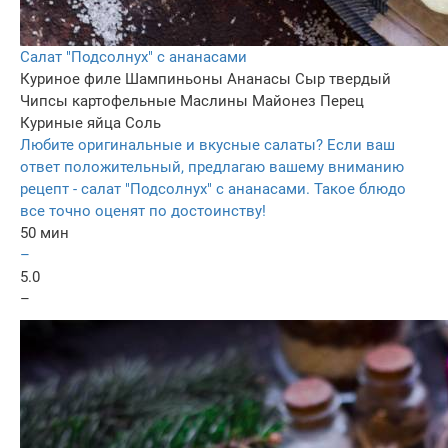
Салат "Подсолнух" с ананасами
Куриное филе
Шампиньоны
Ананасы
Сыр твердый
Чипсы картофельные
Маслины
Майонез
Перец
Куриные яйца
Соль
Любите оригинальные и вкусные салаты? Если ваш
ответ положительный, предлагаю вашему вниманию
рецепт - салат "Подсолнух" с ананасами. Такое блюдо
все точно оценят по достоинству!
50 мин
–
5.0
–