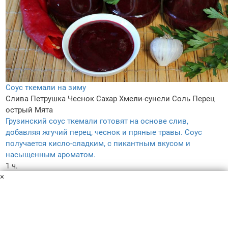
Соус ткемали на зиму
Слива
Петрушка
Чеснок
Сахар
Хмели-сунели
Соль
Перец
острый
Мята
Грузинский соус ткемали готовят на основе слив,
добавляя жгучий перец, чеснок и пряные травы. Соус
получается кисло-сладким, с пикантным вкусом и
насыщенным ароматом.
1 ч.
×
–
5.0
180