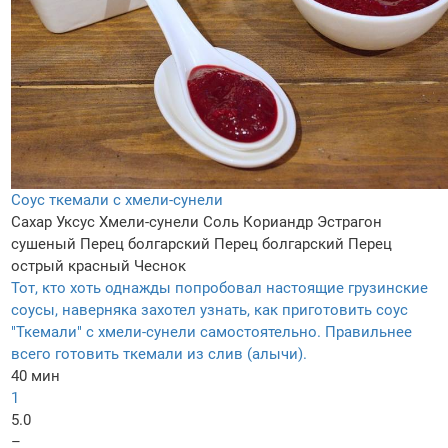
Соус ткемали с хмели-сунели
Сахар
Уксус
Хмели-сунели
Соль
Кориандр
Эстрагон
сушеный
Перец болгарский
Перец болгарский
Перец
острый красный
Чеснок
Тот, кто хоть однажды попробовал настоящие грузинские
соусы, наверняка захотел узнать, как приготовить соус
"Ткемали" с хмели-сунели самостоятельно. Правильнее
всего готовить ткемали из слив (алычи).
40 мин
1
5.0
–