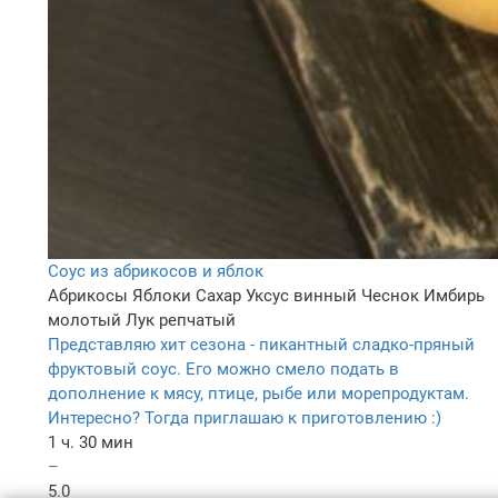
Соус из абрикосов и яблок
Абрикосы
Яблоки
Сахар
Уксус винный
Чеснок
Имбирь
молотый
Лук репчатый
Представляю хит сезона - пикантный сладко-пряный
фруктовый соус. Его можно смело подать в
дополнение к мясу, птице, рыбе или морепродуктам.
Интересно? Тогда приглашаю к приготовлению :)
1 ч. 30 мин
–
5.0