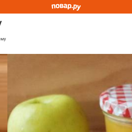
у
иму