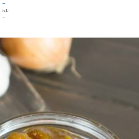
–
5.0
–