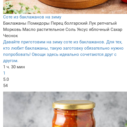
Соте из баклажанов на зиму
Баклажаны
Помидоры
Перец болгарский
Лук репчатый
Морковь
Масло растительное
Соль
Уксус яблочный
Сахар
Чеснок
Давайте приготовим на зиму соте из баклажанов. Для тех,
кто любит баклажаны, такую заготовку обязательно нужно
попробовать! Овощи здесь идеально сочетаются друг с
другом.
1 ч. 30 мин
1
5.0
54