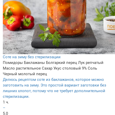
Соте на зиму без стерилизации
Помидоры
Баклажаны
Болгаркий перец
Лук репчатый
Масло растительное
Сахар
Укус столовый 9%
Соль
Черный молотый перец
Делюсь рецептом соте из баклажанов, которое можно
заготовить на зиму. Это простой вариант заготовки без
лишних хлопот, потому что не требует дополнительной
стерилизации.
1 ч.
–
5.0