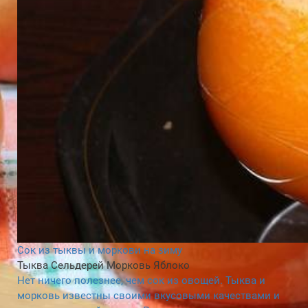
Сок из тыквы и моркови на зиму
Тыква
Сельдерей
Морковь
Яблоко
Нет ничего полезнее, чем сок из овощей. Тыква и
морковь известны своими вкусовыми качествами и