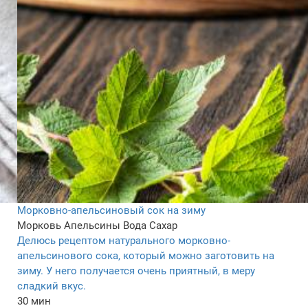
Морковно-апельсиновый сок на зиму
Морковь
Апельсины
Вода
Сахар
Делюсь рецептом натурального морковно-
апельсинового сока, который можно заготовить на
зиму. У него получается очень приятный, в меру
сладкий вкус.
30 мин