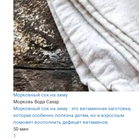
Морковный сок на зиму
Морковь
Вода
Сахар
Морковный сок на зиму - это витаминная заготовка,
которая особенно полезна детям, но и взрослым
поможет восполнить дефицит витаминов.
50 мин
1