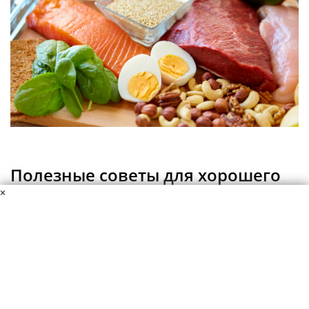
Полезные советы для хорошего
настроения
×
Питайтесь регулярно. Когда вы пропускаете
завтрак, обедаете в три часа, ужинаете в
десять вечера, уровень сахара в крови
пляшет как сумасшедший. Вслед за сахаром
пляшет настроение.
Не делайте перерыв между едой дольше 4–