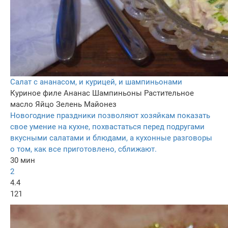
Салат с ананасом, и курицей, и шампиньонами
Куриное филе
Ананас
Шампиньоны
Растительное
масло
Яйцо
Зелень
Майонез
Новогодние праздники позволяют хозяйкам показать
свое умение на кухне, похвастаться перед подругами
вкусными салатами и блюдами, а кухонные разговоры
о том, как все приготовлено, сближают.
30 мин
2
4.4
121