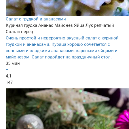
Cалат с грудкой и ананасами
Куриная грудка
Ананас
Майонез
Яйца
Лук репчатый
Соль и перец
Очень простой и невероятно вкусный салат с куриной
грудкой и ананасами. Курица хорошо сочетается с
сочными и сладкими ананасами, вареными яйцами и
майонезом. Салат подойдет на праздничный стол.
35 мин
–
4.1
147