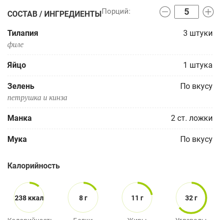
СОСТАВ / ИНГРЕДИЕНТЫ
Тилапия
3
штуки
филе
Яйцо
1
штука
Зелень
По вкусу
петрушка и кинза
Манка
2
ст. ложки
Мука
По вкусу
Калорийность
238 ккал
8 г
11 г
32 г