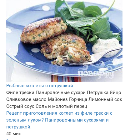
Рыбные котлеты с петрушкой
Филе трески
Панировочные сухари
Петрушка
Яйцо
Оливковое масло
Майонез
Горчица
Лимонный сок
Острый соус
Соль и молотый перец
Рецепт приготовления котлет из филе трески с
зеленым луком? Панировочными сухарями и
петрушкой.
40 мин