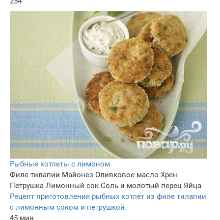
254
Рыбные котлеты с лимоном
Филе тилапии
Майонез
Оливковое масло
Хрен
Петрушка
Лимонный сок
Соль и молотый перец
Яйца
Рецепт приготовления рыбных котлет из филе тилапии
с лимонным соком и петрушкой.
45 мин