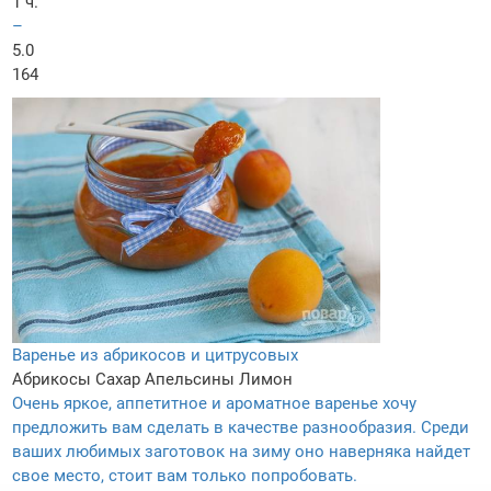
1 ч.
–
5.0
164
Варенье из абрикосов и цитрусовых
Абрикосы
Сахар
Апельсины
Лимон
Очень яркое, аппетитное и ароматное варенье хочу
предложить вам сделать в качестве разнообразия. Среди
ваших любимых заготовок на зиму оно наверняка найдет
свое место, стоит вам только попробовать.