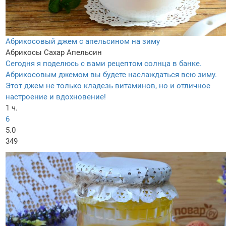
Абрикосовый джем с апельсином на зиму
Абрикосы
Сахар
Апельсин
Сегодня я поделюсь с вами рецептом солнца в банке.
Абрикосовым джемом вы будете наслаждаться всю зиму.
Этот джем не только кладезь витаминов, но и отличное
настроение и вдохновение!
1 ч.
6
5.0
349