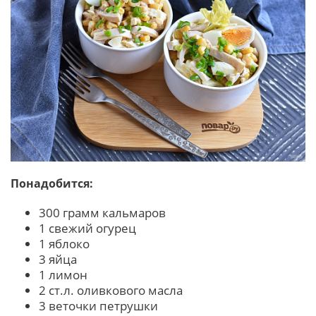
Понадобится:
300 грамм кальмаров
1 свежий огурец
1 яблоко
3 яйца
1 лимон
2 ст.л. оливкового масла
3 веточки петрушки