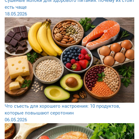
Сушёные яблоки для здорового питания: почему их стоит
есть чаще
18.05.2026
Что съесть для хорошего настроения: 10 продуктов,
которые повышают серотонин
06.05.2026